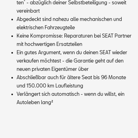
²
ten
- ab­züg­lich dei­ner Selbst­be­tei­li­gung - so­weit
ver­ein­bart
Ab­ge­deckt sind na­he­zu alle me­cha­ni­schen und
elek­tri­schen Fahr­zeug­tei­le
Kei­ne Kom­pro­mis­se: Re­pa­ra­tu­ren bei SEAT Part­ner
mit hoch­wer­ti­gen Er­satz­tei­len
Ein gu­tes Ar­gu­ment, wenn du dei­nen SEAT wie­der
ver­kau­fen möch­test - die Ga­ran­tie geht auf den
neu­en pri­va­ten Ei­gen­tü­mer über
Ab­schließ­bar auch für äl­te­re Seat bis 96 Mo­na­te
und 150.000 km Lauf­leis­tung
Ver­län­gert sich au­to­ma­tisch - wenn du willst, ein
Au­to­le­ben lang
²