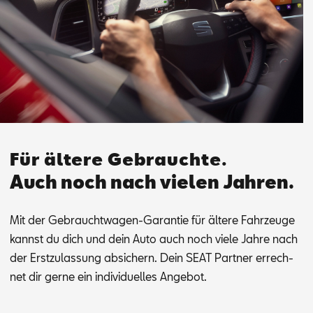
Für ältere Gebrauchte.
Auch noch nach vielen Jahren.
Mit der Ge­braucht­wa­gen-Ga­ran­tie für äl­te­re Fahr­zeu­ge
kannst du dich und dein Auto auch noch vie­le Jah­re nach
der Erst­zu­las­sung ab­si­chern. Dein SEAT Part­ner er­rech­
net dir ger­ne ein in­di­vi­du­el­les An­ge­bot.