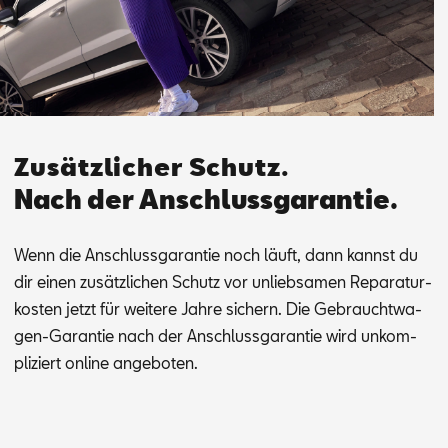
Zusätzlicher Schutz.
Nach der Anschlussgarantie.
Wenn die An­schluss­ga­ran­tie noch läuft, dann kannst du
dir ei­nen zu­sätz­li­chen Schutz vor un­lieb­sa­men Re­pa­ra­tur­
kos­ten jetzt für wei­te­re Jah­re si­chern. Die Ge­braucht­wa­
gen-Ga­ran­tie nach der An­schluss­ga­ran­tie wird un­kom­
pli­ziert on­line an­ge­bo­ten.