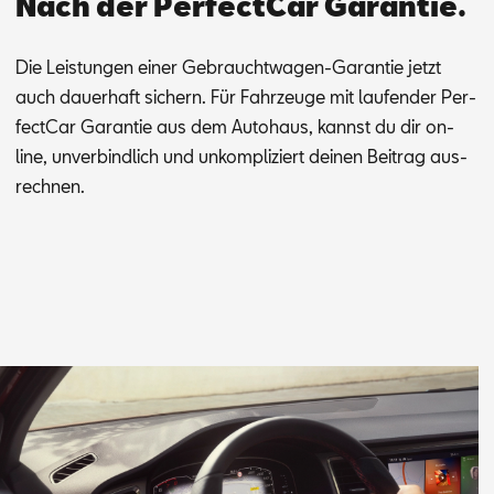
Nach der PerfectCar Garantie.
Die Leis­tun­gen ei­ner Ge­braucht­wa­gen-Ga­ran­tie jetzt
auch dau­er­haft si­chern. Für Fahr­zeu­ge mit lau­fen­der Per­
fec­t­Car Ga­ran­tie aus dem Au­to­haus, kannst du dir on­
line, un­ver­bind­lich und un­kom­pli­ziert dei­nen Bei­trag aus­
rech­nen.