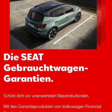
Aktionen
Die SEAT
Gebrauchtwagen-
Garantien.
Schütz dich vor un­er­war­te­ten Re­pa­ra­tur­kos­ten.
Mit den Ga­ran­tie­pro­duk­ten von Volks­wa­gen Fi­nan­ci­al