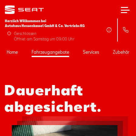
Herzlich Willkommen bei
Autohaus Hessenkassel GmbH & Co. Vertriebs KG
Home
Geschlossen
Öffnet am Samstag um 09:00 Uhr
Fahrzeugangebote
Home
Fahrzeugangebote
Services
Zubehör
Services
Dauerhaft
Zubehör
abgesichert.
SEAT FOR BUSINESS
Über uns