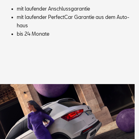
mit lau­fen­der An­schluss­ga­ran­tie
mit lau­fen­der Per­fec­t­Car Ga­ran­tie aus dem Au­to­
haus
bis 24 Mo­na­te