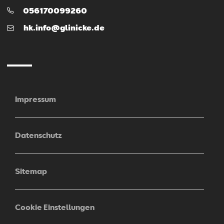
Telefon:
056170099260
E-
hk.info@glinicke.de
Mail
Impressum
Datenschutz
Sitemap
Cookie Einstellungen