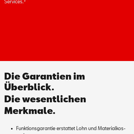
Ser­vices.
³
Die Garantien im
Überblick.
Die wesentlichen
Merkmale.
Funk­ti­ons­ga­ran­tie er­stat­tet Lohn und Ma­te­ri­al­kos­