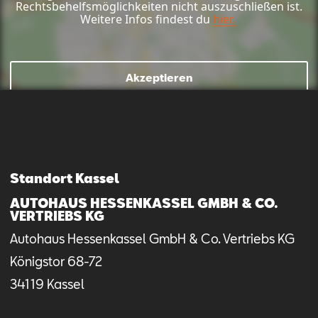
Rechtsbehelfsmöglichkeiten nicht auszuschließen ist.
Weitere Infos findest du
hier.
Akzeptieren
Mail schreiben
Kontaktformular
Anrufen
Standort Kassel
AUTOHAUS HESSENKASSEL GMBH & CO.
VERTRIEBS KG
Autohaus Hessenkassel GmbH & Co. Vertriebs KG
Königstor
68-72
34119
Kassel