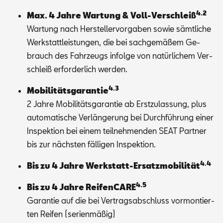
4.2
Max. 4 Jah­re War­tung & Voll-Ver­schleiß
War­tung nach Her­stel­ler­vor­ga­ben so­wie sämt­li­che
Werk­statt­leis­tun­gen, die bei sach­ge­mä­ßem Ge­
brauch des Fahr­zeugs in­fol­ge von na­tür­li­chem Ver­
schleiß er­for­der­lich wer­den.
4.3
Mo­bi­li­täts­ga­ran­tie
2 Jah­re Mo­bi­li­täts­ga­ran­tie ab Erst­zu­las­sung, plus
au­to­ma­ti­sche Ver­län­ge­rung bei Durch­füh­rung ei­ner
In­spek­ti­on bei ei­nem teil­neh­men­den SEAT Part­ner
bis zur nächs­ten fäl­li­gen In­spek­ti­on.
4.4
Bis zu 4 Jah­re Werk­statt-Er­satz­mo­bi­li­tät
4.5
Bis zu 4 Jah­re Rei­fen­CA­RE
Ga­ran­tie auf die bei Ver­trags­ab­schluss vor­mon­tier­
ten Rei­fen (se­ri­en­mä­ßig)