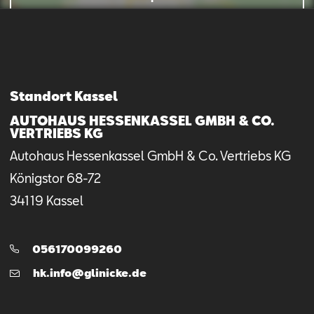
Mail schreiben
Kontaktformular
Anrufen
Standort Kassel
AUTOHAUS HESSENKASSEL GMBH & CO.
VERTRIEBS KG
Autohaus Hessenkassel GmbH & Co. Vertriebs KG
Königstor
68-72
34119
Kassel
Telefon:
056170099260
E-
hk.info@glinicke.de
Mail