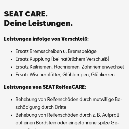
SEAT CARE.
Deine Leistungen.
Leis­tun­gen in­fol­ge von Ver­schleiß:
Er­satz Brems­schei­ben u. Brems­be­lä­ge
Er­satz Kupp­lung (bei na­tür­li­chem Ver­schleiß)
Er­satz Keil­rie­men, Flach­rie­men, Zahn­rie­men­wech­sel
Er­satz Wi­scher­blät­ter, Glüh­lam­pen, Glüh­ker­zen
Leis­tun­gen von SEAT Rei­fen­CA­RE:
Be­he­bung von Rei­fen­schä­den durch mut­wil­li­ge Be­
schä­di­gung durch Drit­te
Be­he­bung von Rei­fen­schä­den durch z. B. Auf­prall
auf ei­nen Bord­stein oder ein­ge­fah­re­ne spit­ze Ge­