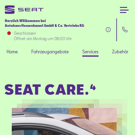
Herzlich Willkommen bei
Autohaus Hessenkassel GmbH & Co. Vertriebs KG
Home
Geschlossen
Öffnet am Montag um 08:00 Uhr
Fahrzeugangebote
Home
Fahrzeugangebote
Services
Zubehör
Services
SEAT CARE.⁴
Zubehör
SEAT FOR BUSINESS
Über uns