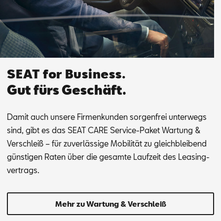
SEAT for Business.
Gut fürs Geschäft.
Da­mit auch un­se­re Fir­men­kun­den sor­gen­frei un­ter­wegs
sind, gibt es das SEAT CARE Ser­vice-Pa­ket War­tung &
Ver­schleiß – für zu­ver­läs­si­ge Mo­bi­li­tät zu gleich­blei­bend
güns­ti­gen Ra­ten über die ge­sam­te Lauf­zeit des Lea­sing­
ver­trags.
Mehr zu Wartung & Verschleiß