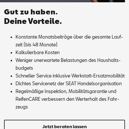
Gut zu haben.
Deine Vorteile.
Kon­stan­te Mo­nats­bei­trä­ge über die ge­sam­te Lauf­
zeit (bis 48 Mo­na­te)
Kal­ku­lier­ba­re Kos­ten
We­ni­ger un­er­war­te­te Be­las­tun­gen des Haus­halts­
bud­gets
Schnel­ler Ser­vice in­klu­si­ve Werk­statt-Er­satz­mo­bi­li­tät
Dich­tes Ser­vice­netz der SEAT Han­dels­or­ga­ni­sa­ti­on
Re­gel­mä­ßi­ge In­spek­ti­on, Mo­bi­li­täts­ga­ran­tie und
Rei­fen­CA­RE ver­bes­sern den Wert­erhalt des Fahr­
zeugs
Jetzt beraten lassen