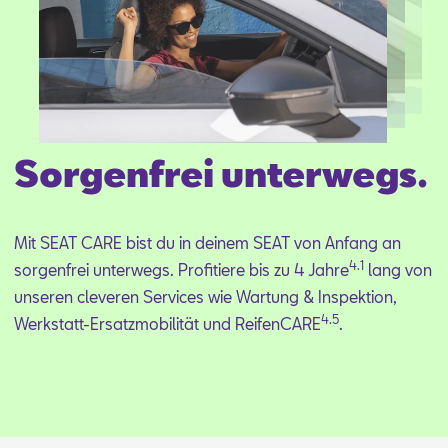
Aktionen
Sorgenfrei unterwegs.
Mit SEAT CARE bist du in dei­nem SEAT von An­fang an
4.1
sor­gen­frei un­ter­wegs. Pro­fi­tie­re bis zu 4 Jah­re
lang von
un­se­ren cle­ve­ren Ser­vices wie War­tung & In­spek­ti­on,
4.5
Werk­statt-Er­satz­mo­bi­li­tät und Rei­fen­CA­RE
.